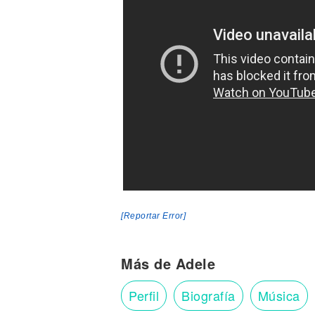
[Reportar Error]
Más de Adele
Perfil
Biografía
Música