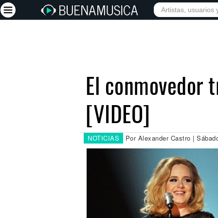
INICIO
ARTISTAS
Iniciar sesión
Registrarse
El conmovedor tr
Inicio
[VIDEO]
Artistas
Red Social
Música
NOTICIAS
Por Alexander Castro | Sábad
Vídeos
Discografías
Letras
Conciertos