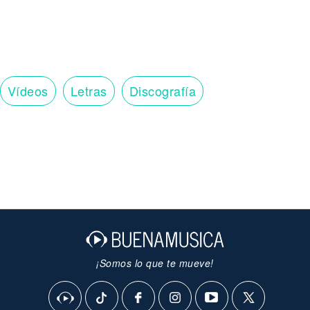
Vídeos
Letras
Discografía
¡Somos lo que te mueve!