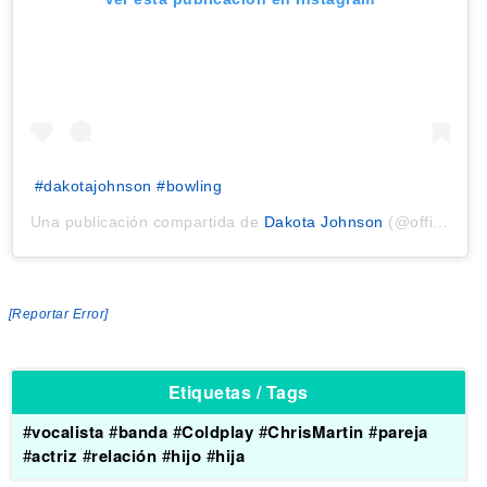
#dakotajohnson #bowling
Una publicación compartida de
Dakota Johnson
(@officialdakotajohnson) el
[Reportar Error]
Etiquetas / Tags
#
vocalista
#
banda
#
Coldplay
#
ChrisMartin
#
pareja
#
actriz
#
relación
#
hijo
#
hija