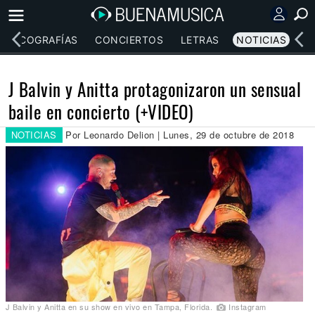
DISCOGRAFÍAS
CONCIERTOS
LETRAS
NOTICIAS
J Balvin y Anitta protagonizaron un sensual
baile en concierto (+VIDEO)
NOTICIAS
Por Leonardo Delion | Lunes, 29 de octubre de 2018
J Balvin y Anitta en su show en vivo en Tampa, Florida.
Instagram