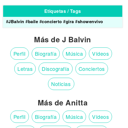
Etiquetas / Tags
#
JBalvin
#
baile
#
concierto
#
gira
#
showenvivo
Más de J Balvin
Perfil
Biografía
Música
Vídeos
Letras
Discografía
Conciertos
Noticias
Más de Anitta
Perfil
Biografía
Música
Vídeos