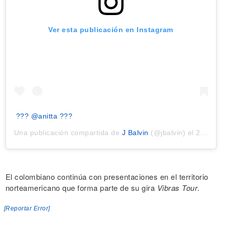
Ver esta publicación en Instagram
??? @anitta ???
Una publicación compartida de
J Balvin
(@jbalvin) el
28 Oct, 2018 a las 8:43 PDT
El colombiano continúa con presentaciones en el territorio
norteamericano que forma parte de su gira
Vibras Tour
.
[Reportar Error]