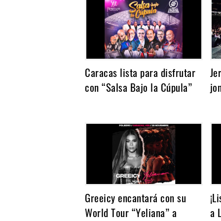
Noticias
Caracas lista para disfrutar
Je
con “Salsa Bajo la Cúpula”
jo
Greeicy encantará con su
¡L
World Tour “Yeliana” a
a 