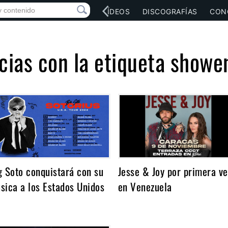
RED SOCIAL
MÚSICA
VÍDEOS
DISCOGRAFÍAS
CON
cias con la etiqueta showe
g Soto conquistará con su
Jesse & Joy por primera ve
sica a los Estados Unidos
en Venezuela