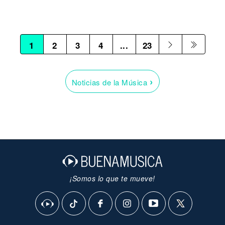
1
2
3
4
...
23
›
Noticias de la Música
¡Somos lo que te mueve!