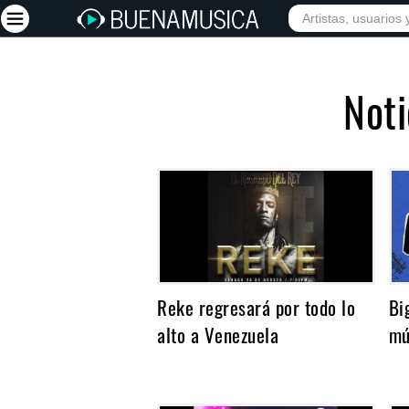
INICIO
ARTISTAS
Iniciar sesión
Noti
Registrarse
Inicio
Artistas
Red Social
Música
Vídeos
Reke regresará por todo lo
Bi
Discografías
alto a Venezuela
mú
Letras
Conciertos