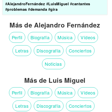
#
AlejandroFernández
#
LuisMiguel
#
cantantes
#
problemas
#
demanda
#
gira
Más de Alejandro Fernández
Perfil
Biografía
Música
Vídeos
Letras
Discografía
Conciertos
Noticias
Más de Luis Miguel
Perfil
Biografía
Música
Vídeos
Letras
Discografía
Conciertos