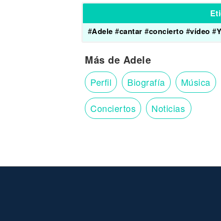
Et
#
Adele
#
cantar
#
concierto
#
vídeo
#
Y
Más de Adele
Perfil
Biografía
Música
Conciertos
Noticias