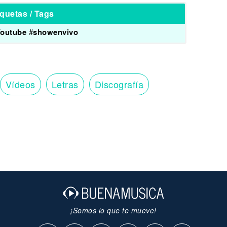
iquetas / Tags
outube
#
showenvivo
Vídeos
Letras
Discografía
¡Somos lo que te mueve!