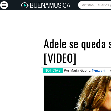
INICIO
ARTISTAS
Iniciar sesión
Registrarse
Adele se queda 
Inicio
[VIDEO]
Artistas
Red Social
Música
NOTICIAS
Por María Guerra
@maryhil
| 
Vídeos
Discografías
Letras
Conciertos