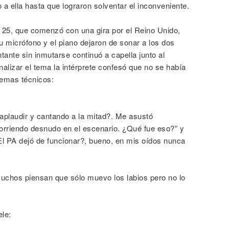
o a ella hasta que lograron solventar el inconveniente.
25, que comenzó con una gira por el Reino Unido,
u micrófono y el piano dejaron de sonar a los dos
ntante sin inmutarse continuó a capella junto al
alizar el tema la intérprete confesó que no se había
lemas técnicos:
plaudir y cantando a la mitad?. Me asustó
rriendo desnudo en el escenario. ¿Qué fue eso?” y
El PA dejó de funcionar?, bueno, en mis oídos nunca
“muchos piensan que sólo muevo los labios pero no lo
le: