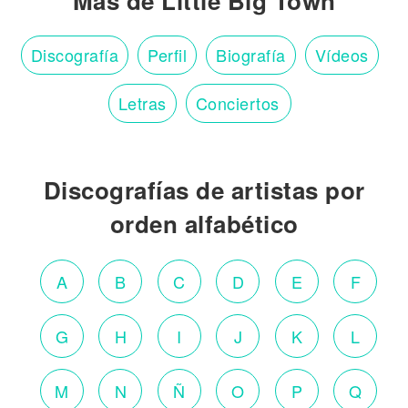
Más de Little Big Town
Discografía
Perfil
Biografía
Vídeos
Letras
Conciertos
Discografías de artistas por
orden alfabético
A
B
C
D
E
F
G
H
I
J
K
L
M
N
Ñ
O
P
Q