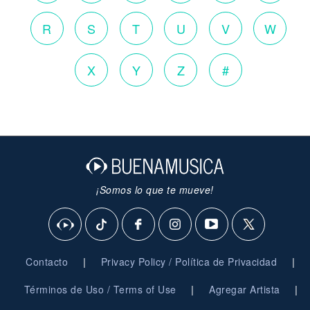
R
S
T
U
V
W
X
Y
Z
#
¡Somos lo que te mueve!
|
|
Contacto
Privacy Policy / Política de Privacidad
|
|
Términos de Uso / Terms of Use
Agregar Artista