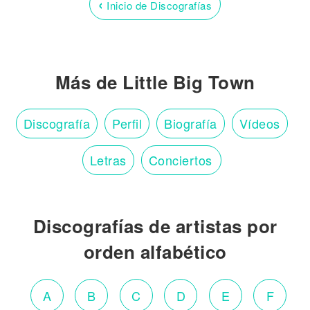
‹
Inicio de Discografías
Más de Little Big Town
Discografía
Perfil
Biografía
Vídeos
Letras
Conciertos
Discografías de artistas por
orden alfabético
A
B
C
D
E
F