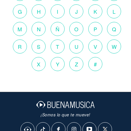
G
H
I
J
K
L
M
N
Ñ
O
P
Q
R
S
T
U
V
W
X
Y
Z
#
¡Somos lo que te mueve!