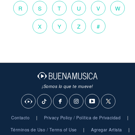
R
S
T
U
V
W
X
Y
Z
#
¡Somos lo que te mueve!
|
|
Contacto
Privacy Policy / Política de Privacidad
|
|
Términos de Uso / Terms of Use
Agregar Artista