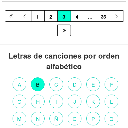
1
2
3
4
...
36
Letras de canciones por orden
alfabético
A
B
C
D
E
F
G
H
I
J
K
L
M
N
Ñ
O
P
Q