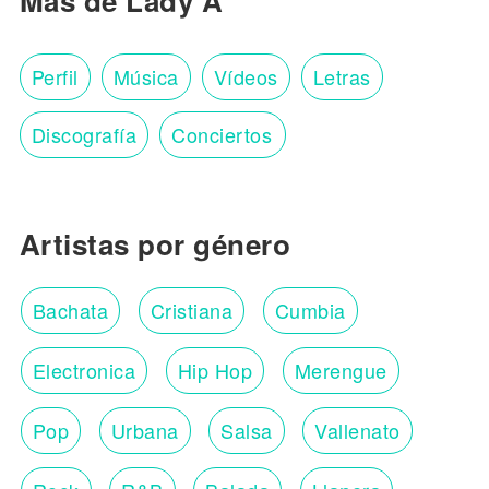
Más de Lady A
Perfil
Música
Vídeos
Letras
Discografía
Conciertos
Artistas por género
Bachata
Cristiana
Cumbia
Electronica
Hip Hop
Merengue
Pop
Urbana
Salsa
Vallenato