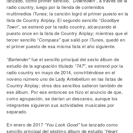
lanzado, como primer sencillo,
“Downtown”
, a través de la
radio country, luego por la tienda de contenidos
multimedios iTunes; la canción logró el primer puesto en la
lista de Country Airplay. El segundo sencillo
“Goodbye
Town”
, se estrenó por la radio country, alcanzando el
puesto once en la lista de Country Airplay; mientras que el
tercer sencillo
“Compass”
que salió por iTunes, quedó en
el primer puesto de esa misma lista el año siguiente.
“Bartender”
fue el sencillo principal del sexto álbum de
estudio de la agrupación titulado
“747”
, se estrenó por la
radio country en mayo de 2014, convirtiéndose en el
noveno número uno de Lady Antebellum en las listas de
Country Airplay; otros dos sencillos salieron también de
ese álbum. Por ese entonces se hizo el anuncio de que,
como agrupación, se darían un descanso, aunque los
integrantes siguieron sus actividades musicales por
separado.
En enero de 2017
“You Look Good”
fue lanzado como
sencillo principal del séptimo álbum de estudio
“Heart