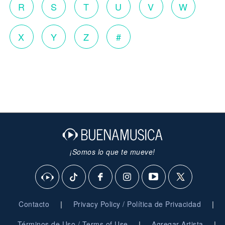
R
S
T
U
V
W
X
Y
Z
#
¡Somos lo que te mueve!
|
|
Contacto
Privacy Policy / Política de Privacidad
|
|
Términos de Uso / Terms of Use
Agregar Artista