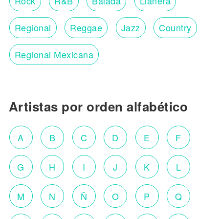
Rock
R&B
Balada
Llanera
Regional
Reggae
Jazz
Country
Regional Mexicana
Artistas por orden alfabético
A
B
C
D
E
F
G
H
I
J
K
L
M
N
Ñ
O
P
Q