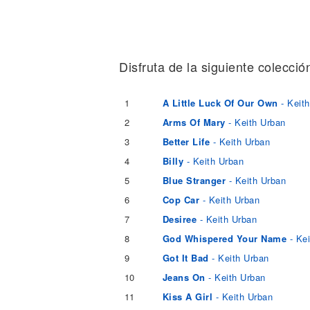
Noticias
Disfruta de la siguiente colecció
1
A Little Luck Of Our Own
- Keit
2
Arms Of Mary
- Keith Urban
3
Better Life
- Keith Urban
4
Billy
- Keith Urban
5
Blue Stranger
- Keith Urban
6
Cop Car
- Keith Urban
7
Desiree
- Keith Urban
8
God Whispered Your Name
- Kei
9
Got It Bad
- Keith Urban
10
Jeans On
- Keith Urban
11
Kiss A Girl
- Keith Urban