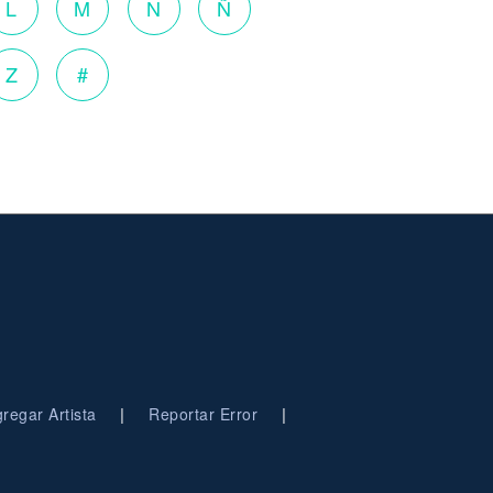
L
M
N
Ñ
Z
#
|
|
regar Artista
Reportar Error