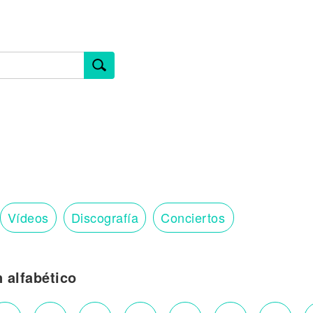
Vídeos
Discografía
Conciertos
n alfabético