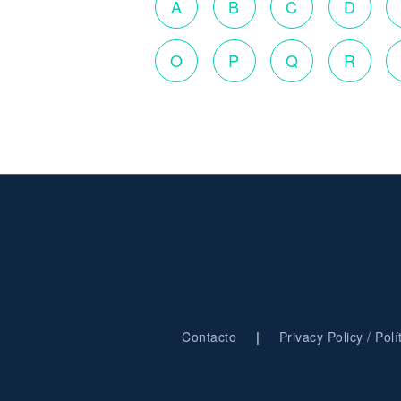
A
B
C
D
O
P
Q
R
|
Contacto
Privacy Policy / Pol