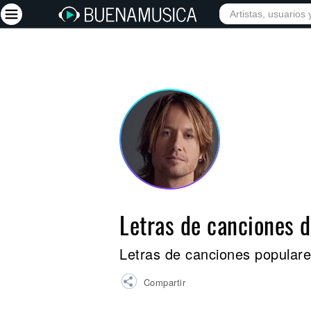
INICIO
ARTISTAS
Iniciar sesión
Registrarse
Inicio
Artistas
Red Social
Música
Letras de canciones 
Vídeos
Discografías
Letras de canciones populare
Letras
Compartir
Conciertos