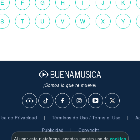
E
F
G
H
I
J
K
S
T
U
V
W
X
Y
¡Somos lo que te mueve!
|
|
ítica de Privacidad
Términos de Uso / Terms of Use
Ag
|
Publicidad
Copyright
Al usar esta plataforma, aceptas nuestro uso de
cookies