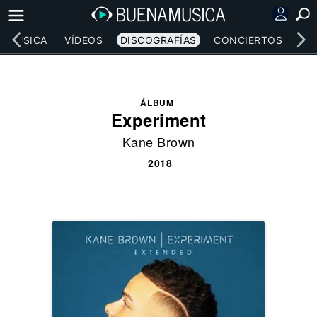
MÚSICA
VÍDEOS
DISCOGRAFÍAS
CONCIERTOS
LE
ÁLBUM
Experiment
Kane Brown
2018