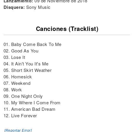
Lanzamiento:
09 de Noviembre de 2018
Disquera:
Sony Music
Canciones (Tracklist)
01. Baby Come Back To Me
02. Good As You
03. Lose It
04. It Ain't You It's Me
05. Short Skirt Weather
06. Homesick
07. Weekend
08. Work
09. One Night Only
10. My Where I Come From
11. American Bad Dream
12. Live Forever
[Reportar Error]