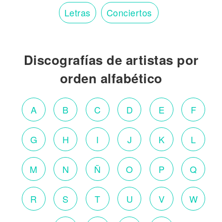
Letras
Conciertos
Discografías de artistas por
orden alfabético
A
B
C
D
E
F
G
H
I
J
K
L
M
N
Ñ
O
P
Q
R
S
T
U
V
W