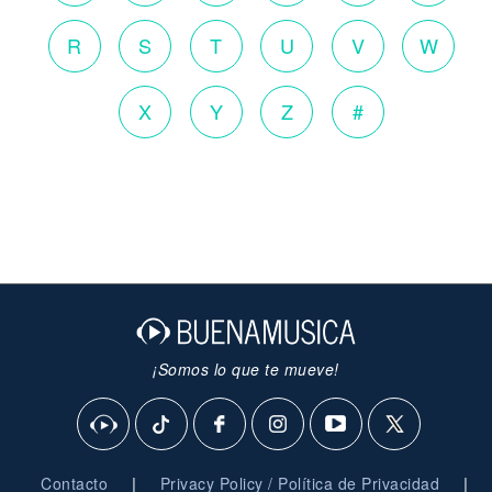
R
S
T
U
V
W
X
Y
Z
#
¡Somos lo que te mueve!
|
|
Contacto
Privacy Policy / Política de Privacidad