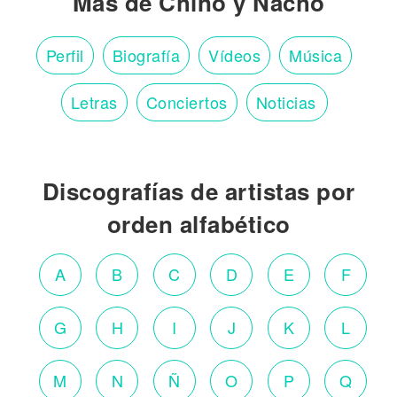
Más de Chino y Nacho
Perfil
Biografía
Vídeos
Música
Letras
Conciertos
Noticias
Discografías de artistas por
orden alfabético
A
B
C
D
E
F
G
H
I
J
K
L
M
N
Ñ
O
P
Q