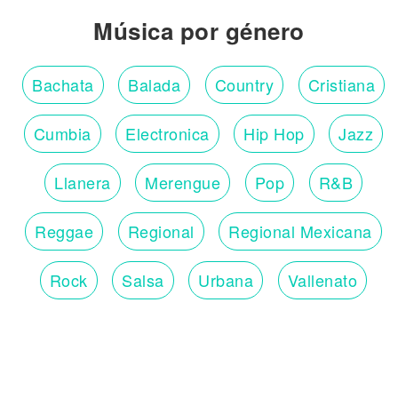
Música por género
Bachata
Balada
Country
Cristiana
Cumbia
Electronica
Hip Hop
Jazz
Llanera
Merengue
Pop
R&B
Reggae
Regional
Regional Mexicana
Rock
Salsa
Urbana
Vallenato