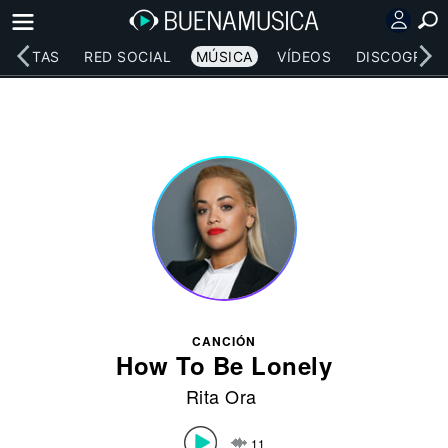
RTISTAS
RED SOCIAL
MÚSICA
VÍDEOS
DISCOGRAFÍ
CANCIÓN
How To Be Lonely
Rita Ora
11