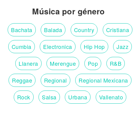
Música por género
Bachata
Balada
Country
Cristiana
Cumbia
Electronica
Hip Hop
Jazz
Llanera
Merengue
Pop
R&B
Reggae
Regional
Regional Mexicana
Rock
Salsa
Urbana
Vallenato