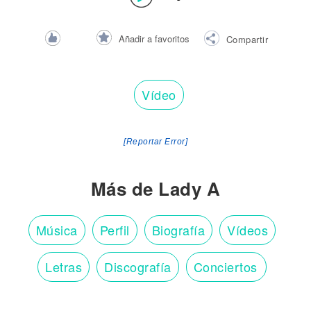
Añadir a favoritos
Compartir
Vídeo
[Reportar Error]
Más de Lady A
Música
Perfil
Biografía
Vídeos
Letras
Discografía
Conciertos