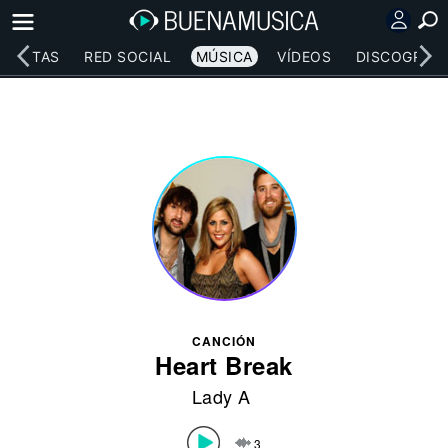
RTISTAS
RED SOCIAL
MÚSICA
VÍDEOS
DISCOGRAFÍ
CANCIÓN
Heart Break
Lady A
3