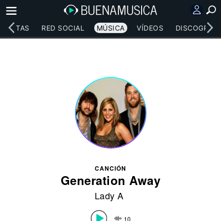
RTISTAS
RED SOCIAL
MÚSICA
VÍDEOS
DISCOGRAFÍ
CANCIÓN
Generation Away
Lady A
10