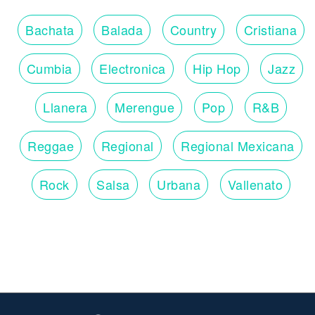
Bachata
Balada
Country
Cristiana
Cumbia
Electronica
Hip Hop
Jazz
Llanera
Merengue
Pop
R&B
Reggae
Regional
Regional Mexicana
Rock
Salsa
Urbana
Vallenato