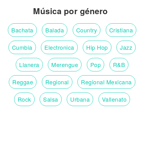
Música por género
Bachata
Balada
Country
Cristiana
Cumbia
Electronica
Hip Hop
Jazz
Llanera
Merengue
Pop
R&B
Reggae
Regional
Regional Mexicana
Rock
Salsa
Urbana
Vallenato