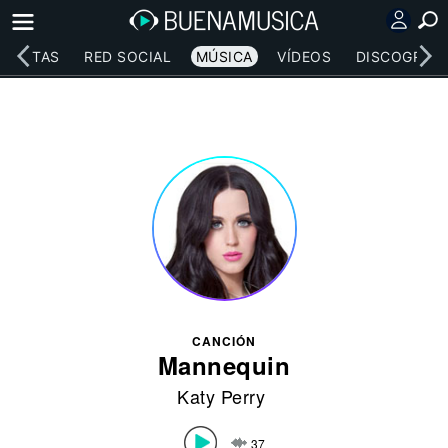
RTISTAS
RED SOCIAL
MÚSICA
VÍDEOS
DISCOGRAFÍ
CANCIÓN
Mannequin
Katy Perry
37