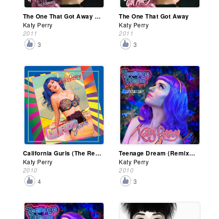
The One That Got Away (Remixes)
The One That Got Away
Katy Perry
Katy Perry
2011
2011
3
3
California Gurls (The Remixes)
Teenage Dream (Remixes)
Katy Perry
Katy Perry
2010
2010
4
3