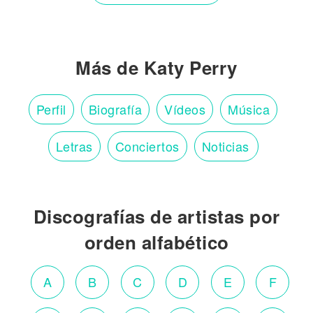
Más de Katy Perry
Perfil
Biografía
Vídeos
Música
Letras
Conciertos
Noticias
Discografías de artistas por
orden alfabético
A
B
C
D
E
F