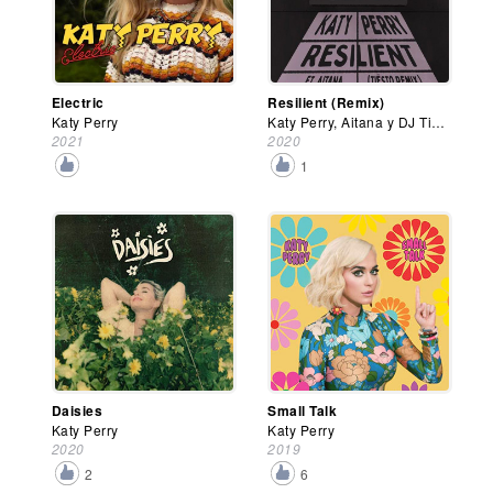
Electric
Resilient (Remix)
Katy Perry
Katy Perry, Aitana y DJ Tiesto
2021
2020
1
Daisies
Small Talk
Katy Perry
Katy Perry
2020
2019
2
6