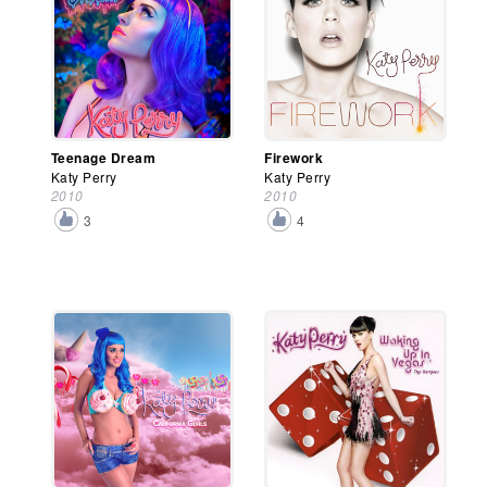
Teenage Dream
Firework
Katy Perry
Katy Perry
2010
2010
3
4