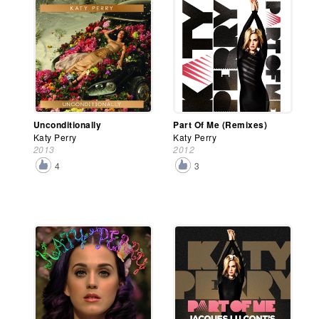
Unconditionally
Part Of Me (Remixes)
Katy Perry
Katy Perry
2013
2012
4
3