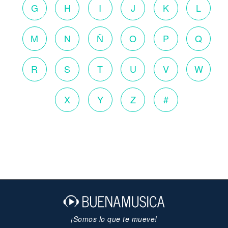
G
H
I
J
K
L
M
N
Ñ
O
P
Q
R
S
T
U
V
W
X
Y
Z
#
¡Somos lo que te mueve!