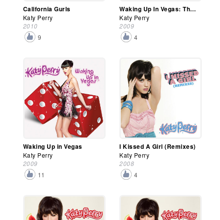
California Gurls
Waking Up In Vegas: The Remixes
Katy Perry
Katy Perry
2010
2009
9
4
Waking Up in Vegas
I Kissed A Girl (Remixes)
Katy Perry
Katy Perry
2009
2008
11
4