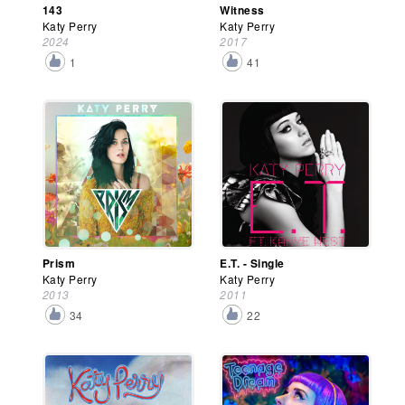
143
Witness
Katy Perry
Katy Perry
2024
2017
1
41
Prism
E.T. - Single
Katy Perry
Katy Perry
2013
2011
34
22