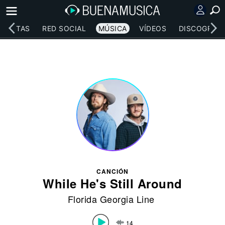
RTISTAS
RED SOCIAL
MÚSICA
VÍDEOS
DISCOGRAFÍ
CANCIÓN
While He's Still Around
Florida Georgia Line
14