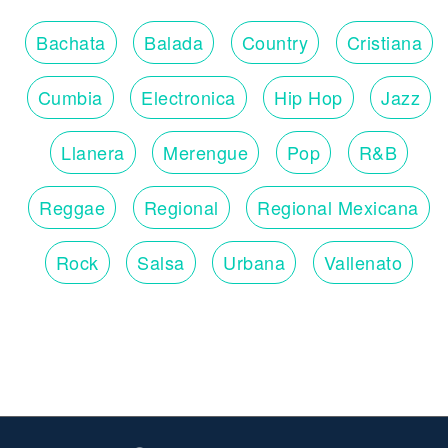
Bachata
Balada
Country
Cristiana
Cumbia
Electronica
Hip Hop
Jazz
Llanera
Merengue
Pop
R&B
Reggae
Regional
Regional Mexicana
Rock
Salsa
Urbana
Vallenato