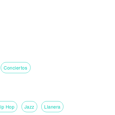
Conciertos
ip Hop
Jazz
Llanera