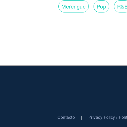
Merengue
Pop
R&
|
Contacto
Privacy Policy / Pol