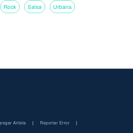
Rock
Salsa
Urbana
|
|
regar Artista
Reportar Error