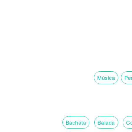
Noticias
Música
Per
Bachata
Balada
Co