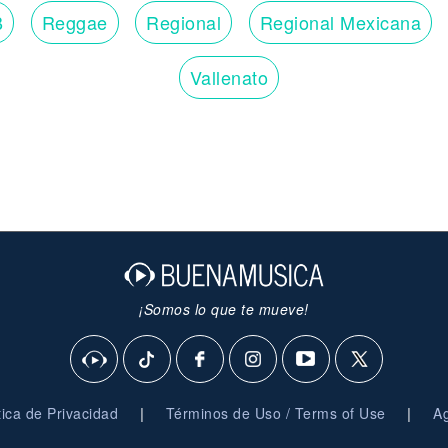
B
Reggae
Regional
Regional Mexicana
Vallenato
¡Somos lo que te mueve!
|
|
ítica de Privacidad
Términos de Uso / Terms of Use
Ag