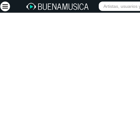
Iniciar sesión
Registrarse
Inicio
Artistas
Red Social
Música
Vídeos
Discografías
Letras
Conciertos