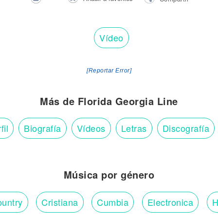
Vídeo
[Reportar Error]
Más de Florida Georgia Line
fil
Biografía
Vídeos
Letras
Discografía
Música por género
untry
Cristiana
Cumbia
Electronica
H