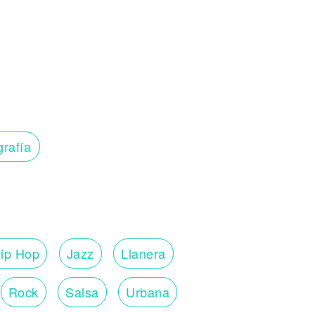
grafía
ip Hop
Jazz
Llanera
Rock
Salsa
Urbana