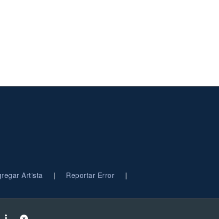
|
|
regar Artista
Reportar Error