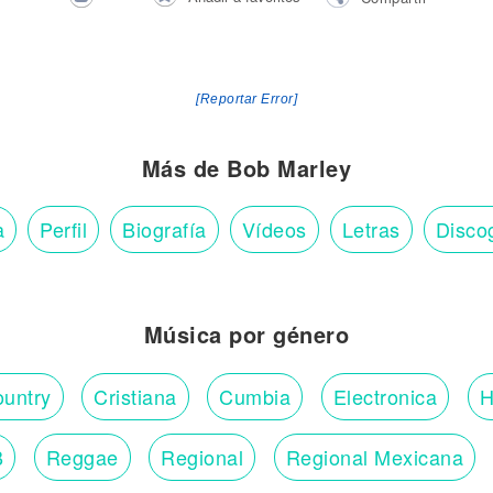
[Reportar Error]
Más de Bob Marley
a
Perfil
Biografía
Vídeos
Letras
Disco
Música por género
untry
Cristiana
Cumbia
Electronica
H
B
Reggae
Regional
Regional Mexicana