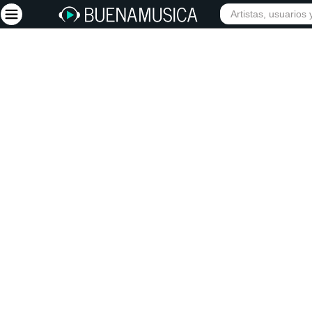
Iniciar sesión
Registrarse
Inicio
Artistas
Red Social
Música
Vídeos
Discografías
Letras
Conciertos