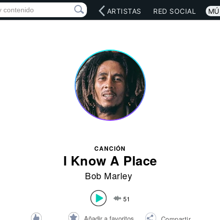
INICIO
ARTISTAS
RED SOCIAL
MÚ
CANCIÓN
I Know A Place
Bob Marley
51
Añadir a favoritos
Compartir