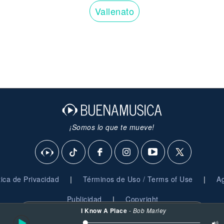
Vallenato
¡Somos lo que te mueve!
|
|
ítica de Privacidad
Términos de Uso / Terms of Use
Ag
|
Publicidad
Copyright
I Know A Place
-
Bob Marley
Al usar esta plataforma, aceptas nuestro uso de
cookies
© 2026 BuenaMusica.com - Derechos Reservados