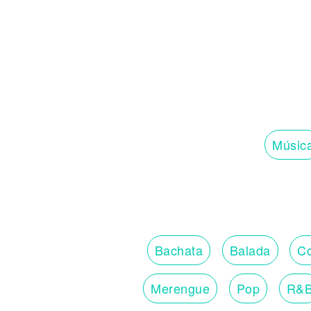
Noticias
Músic
Bachata
Balada
Co
Merengue
Pop
R&