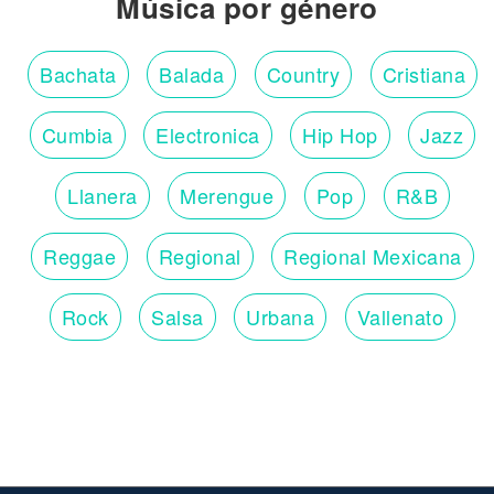
Música por género
Bachata
Balada
Country
Cristiana
Cumbia
Electronica
Hip Hop
Jazz
Llanera
Merengue
Pop
R&B
Reggae
Regional
Regional Mexicana
Rock
Salsa
Urbana
Vallenato