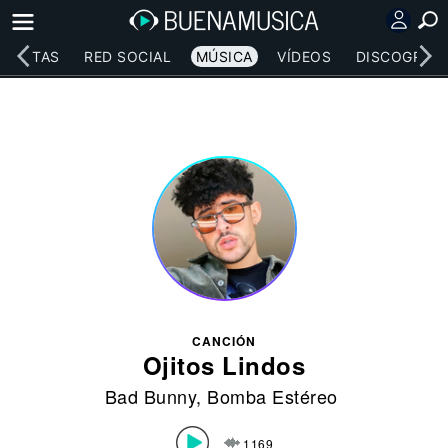
RTISTAS
RED SOCIAL
MÚSICA
VÍDEOS
DISCOGRAFÍ
CANCIÓN
Ojitos Lindos
Bad Bunny
,
Bomba Estéreo
1169