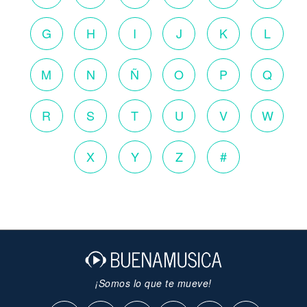
G
H
I
J
K
L
M
N
Ñ
O
P
Q
R
S
T
U
V
W
X
Y
Z
#
¡Somos lo que te mueve!