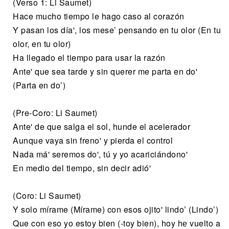
(Verso 1: Li Saumet)
Hace mucho tiempo le hago caso al corazón
Y pasan los día', los mese’ pensando en tu olor (En tu
olor, en tu olor)
Ha llegado el tiempo para usar la razón
Ante' que sea tarde y sin querer me parta en do'
(Parta en do’)
(Pre-Coro: Li Saumet)
Ante' de que salga el sol, hunde el acelerador
Aunque vaya sin freno' y pierda el control
Nada má' seremos do', tú y yo acariciándono'
En medio del tiempo, sin decir adió'
(Coro: Li Saumet)
Y solo mírame (Mírame) con esos ojito' lindo’ (Lindo’)
Que con еso yo estoy bien (-toy bien), hoy hе vuelto a