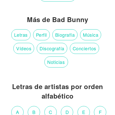
Más de Bad Bunny
Letras
Perfil
Biografía
Música
Vídeos
Discografía
Conciertos
Noticias
Letras de artistas por orden
alfabético
A
B
C
D
E
F