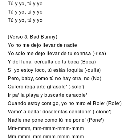
Tú y yo, tú y yo
Tú y yo, tú y yo
Tú y yo, tú y yo
(Verso 3: Bad Bunny)
Yo no me dejo llevar de nadie
Yo solo me dejo llevar de tu sonrisa (-risa)
Y del lunar cerquita de tu boca (Boca)
Si yo estoy loco, tú estás loquita (-quita)
Pero, baby, como tú no hay otra, no (No)
Quiero regalarte girasole' (-sole')
Ir pa' la playa y buscarte caracole'
Cuando estoy contigo, yo no miro el Role' (Role')
Vamo' a bailar doscientas cancione' (-cione')
Nadie me pone como tú me pone' (Pone')
Mm-mmm, mm-mmm-mmm-mmm
Mm-mmm, mm-mmm-mmm-mmm