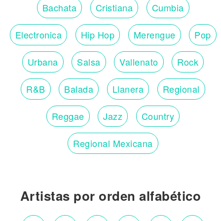
Bachata
Cristiana
Cumbia
Electronica
Hip Hop
Merengue
Pop
Urbana
Salsa
Vallenato
Rock
R&B
Balada
Llanera
Regional
Reggae
Jazz
Country
Regional Mexicana
Artistas por orden alfabético