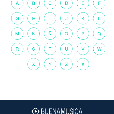
A
B
C
D
E
F
G
H
I
J
K
L
M
N
Ñ
O
P
Q
R
S
T
U
V
W
X
Y
Z
#