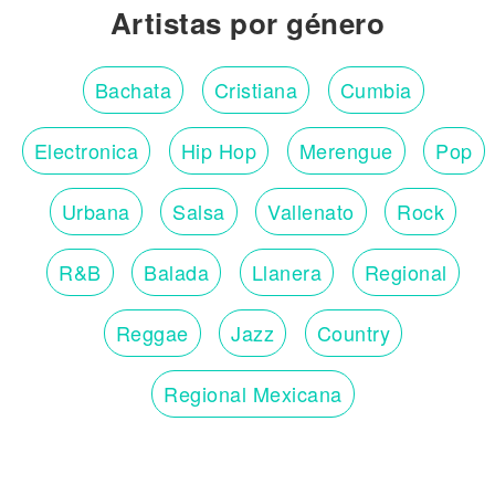
Artistas por género
Bachata
Cristiana
Cumbia
Electronica
Hip Hop
Merengue
Pop
Urbana
Salsa
Vallenato
Rock
R&B
Balada
Llanera
Regional
Reggae
Jazz
Country
Regional Mexicana