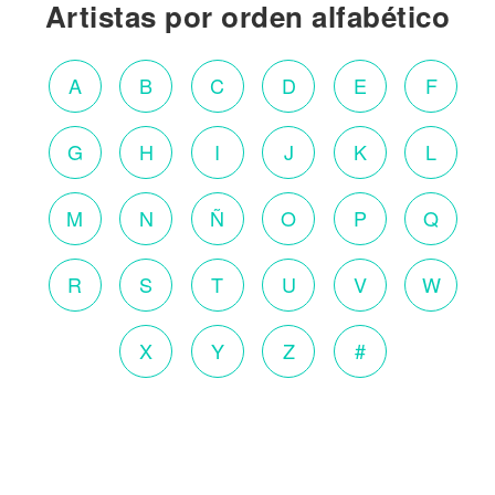
Artistas por orden alfabético
A
B
C
D
E
F
G
H
I
J
K
L
M
N
Ñ
O
P
Q
R
S
T
U
V
W
X
Y
Z
#