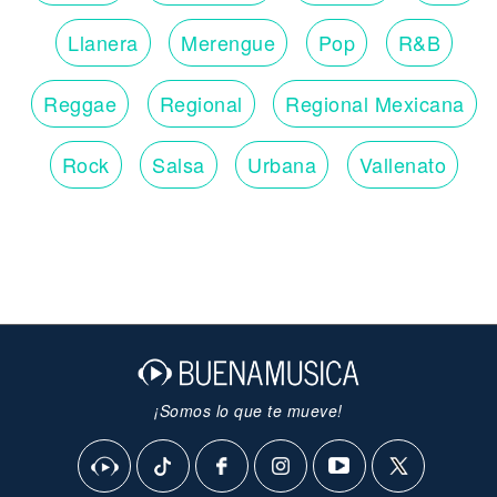
Llanera
Merengue
Pop
R&B
Reggae
Regional
Regional Mexicana
Rock
Salsa
Urbana
Vallenato
¡Somos lo que te mueve!