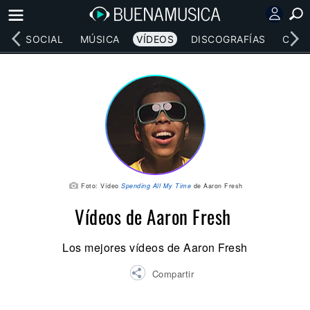
RED SOCIAL
MÚSICA
VÍDEOS
DISCOGRAFÍAS
CONC
Foto: Vídeo
Spending All My Time
de Aaron Fresh
Vídeos de Aaron Fresh
Los mejores vídeos de Aaron Fresh
Compartir