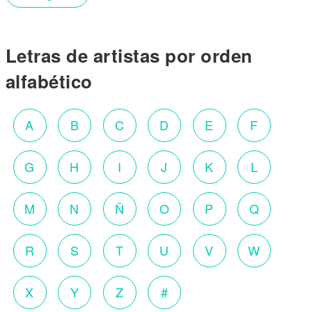
Letras de artistas por orden
alfabético
A
B
C
D
E
F
G
H
I
J
K
L
M
N
Ñ
O
P
Q
R
S
T
U
V
W
X
Y
Z
#