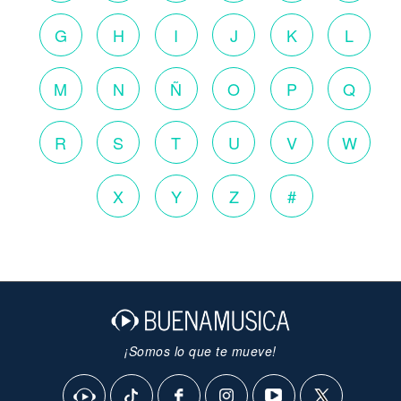
G
H
I
J
K
L
M
N
Ñ
O
P
Q
R
S
T
U
V
W
X
Y
Z
#
¡Somos lo que te mueve!