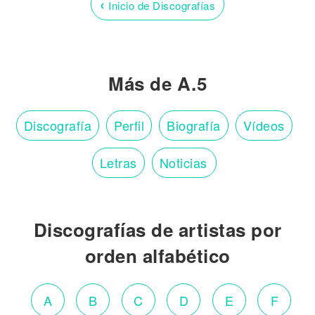
‹
Inicio de Discografías
Más de A.5
Discografía
Perfil
Biografía
Vídeos
Letras
Noticias
Discografías de artistas por
orden alfabético
A
B
C
D
E
F