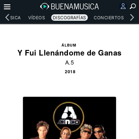
MÚSICA
VÍDEOS
DISCOGRAFÍAS
CONCIERTOS
LE
ÁLBUM
Y Fui Llenándome de Ganas
A.5
2018