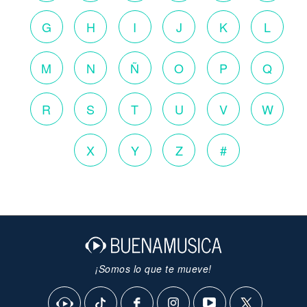
G
H
I
J
K
L
M
N
Ñ
O
P
Q
R
S
T
U
V
W
X
Y
Z
#
¡Somos lo que te mueve!