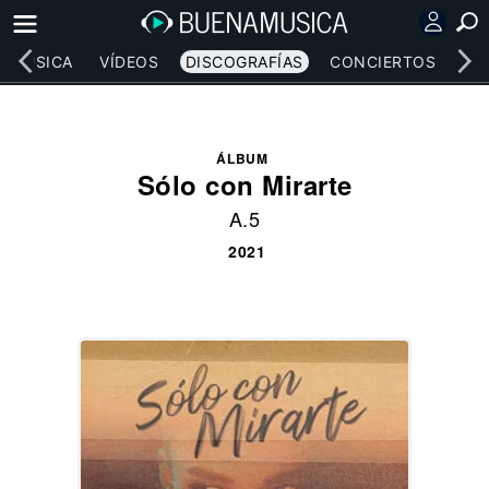
MÚSICA
VÍDEOS
DISCOGRAFÍAS
CONCIERTOS
LE
ÁLBUM
Sólo con Mirarte
A.5
2021