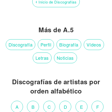
‹
Inicio de Discografías
Más de A.5
Discografía
Perfil
Biografía
Vídeos
Letras
Noticias
Discografías de artistas por
orden alfabético
A
B
C
D
E
F