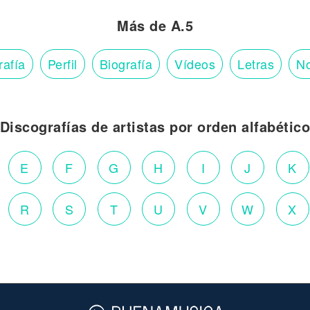
Más de A.5
rafía
Perfil
Biografía
Vídeos
Letras
No
Discografías de artistas por orden alfabétic
E
F
G
H
I
J
K
R
S
T
U
V
W
X