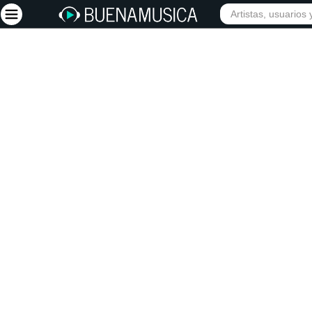
INIC
Iniciar sesión
Registrarse
Inicio
Artistas
Red Social
Música
Vídeos
Discografías
Letras
Conciertos