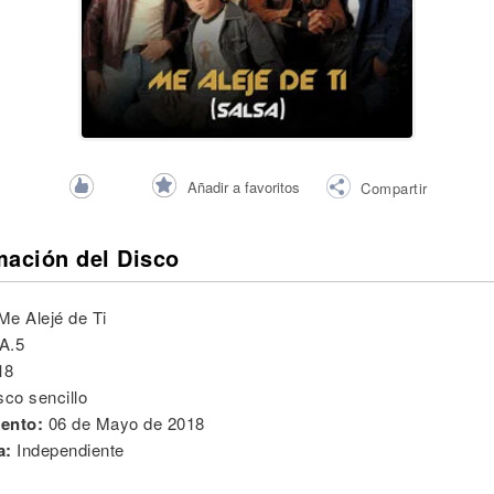
Añadir a favoritos
Compartir
mación del Disco
Me Alejé de Ti
A.5
18
sco sencillo
ento:
06 de Mayo de 2018
a:
Independiente