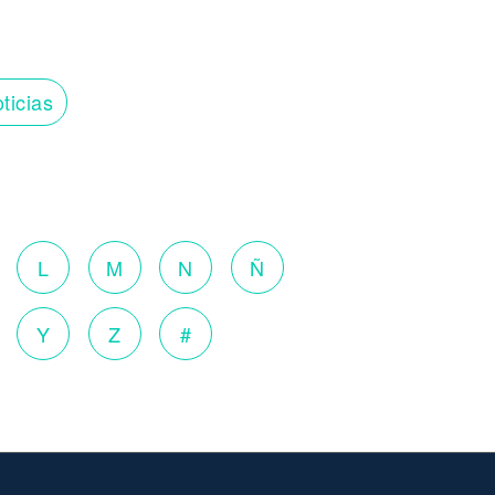
ticias
o
L
M
N
Ñ
Y
Z
#