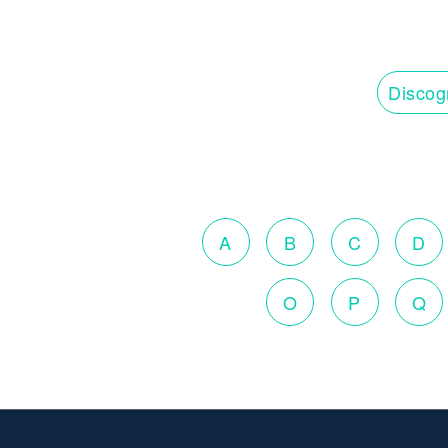
Discog
A
B
C
D
O
P
Q