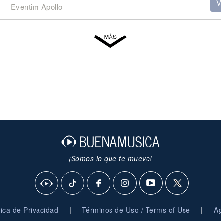
V
Eventim Apollo
¡Somos lo que te mueve!
|
|
ítica de Privacidad
Términos de Uso / Terms of Use
Ag