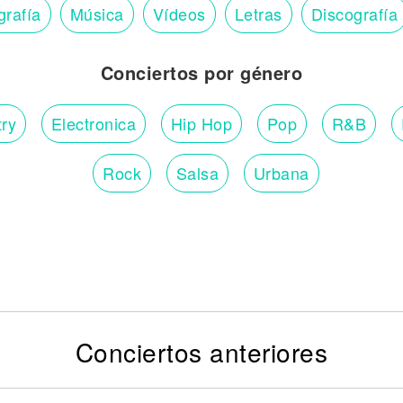
grafía
Música
Vídeos
Letras
Discografía
Conciertos por género
ry
Electronica
Hip Hop
Pop
R&B
Rock
Salsa
Urbana
Conciertos anteriores