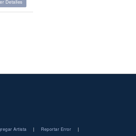
er Detalles
|
|
regar Artista
Reportar Error