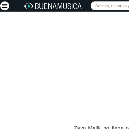
INICIO
ARTISTAS
Iniciar sesión
Registrarse
Inicio
Artistas
Red Social
Música
Vídeos
Discografías
Letras
Conciertos
Zayn Malik no tiene 