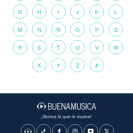
G
H
I
J
K
L
M
N
Ñ
O
P
Q
R
S
T
U
V
W
X
Y
Z
#
¡Somos lo que te mueve!