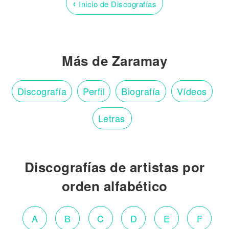
‹
Inicio de Discografías
Más de Zaramay
Discografía
Perfil
Biografía
Vídeos
Letras
Discografías de artistas por
orden alfabético
A
B
C
D
E
F