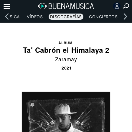
MÚSICA
VÍDEOS
DISCOGRAFÍAS
CONCIERTOS
LE
ÁLBUM
Ta' Cabrón el Himalaya 2
Zaramay
2021