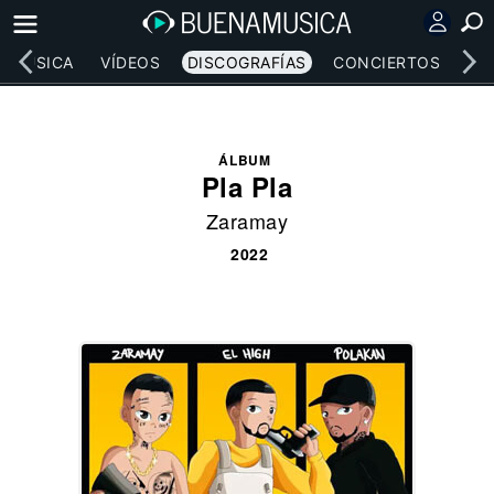
MÚSICA
VÍDEOS
DISCOGRAFÍAS
CONCIERTOS
LE
ÁLBUM
Pla Pla
Zaramay
2022