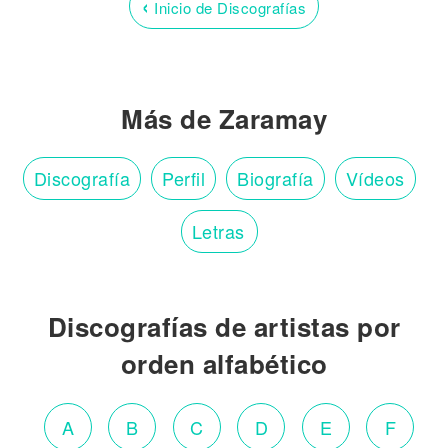
‹
Inicio de Discografías
Más de Zaramay
Discografía
Perfil
Biografía
Vídeos
Letras
Discografías de artistas por
orden alfabético
A
B
C
D
E
F