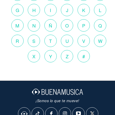
G
H
I
J
K
L
M
N
Ñ
O
P
Q
R
S
T
U
V
W
X
Y
Z
#
¡Somos lo que te mueve!