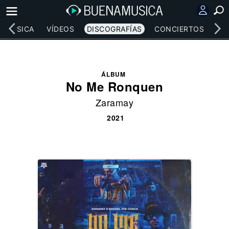
MÚSICA
VÍDEOS
DISCOGRAFÍAS
CONCIERTOS
LE
ÁLBUM
No Me Ronquen
Zaramay
2021