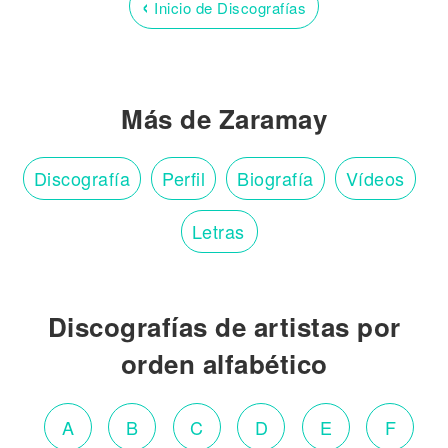
‹
Inicio de Discografías
Más de Zaramay
Discografía
Perfil
Biografía
Vídeos
Letras
Discografías de artistas por
orden alfabético
A
B
C
D
E
F