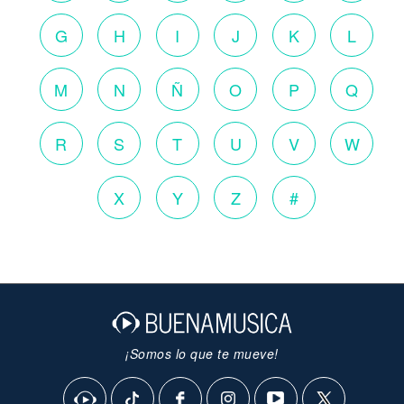
G
H
I
J
K
L
M
N
Ñ
O
P
Q
R
S
T
U
V
W
X
Y
Z
#
¡Somos lo que te mueve!