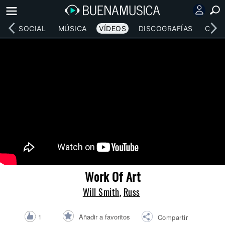
RED SOCIAL
MÚSICA
VÍDEOS
DISCOGRAFÍAS
CONC
Work Of Art
Will Smith
,
Russ
Añadir a favoritos
1
Compartir