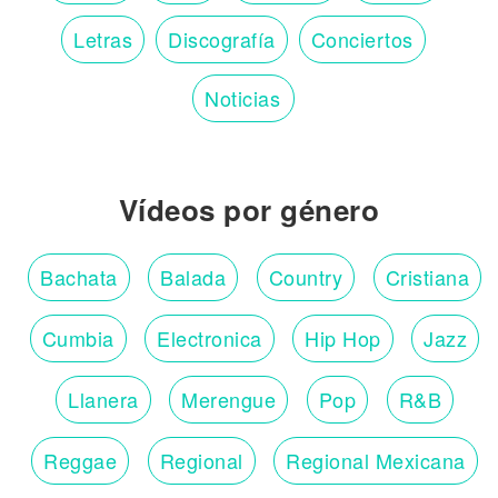
Letras
Discografía
Conciertos
Noticias
Vídeos por género
Bachata
Balada
Country
Cristiana
Cumbia
Electronica
Hip Hop
Jazz
Llanera
Merengue
Pop
R&B
Reggae
Regional
Regional Mexicana