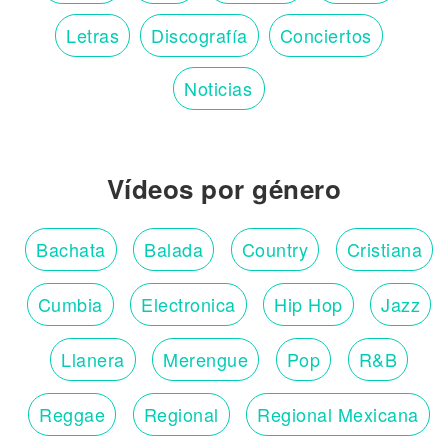
Letras
Discografía
Conciertos
Noticias
Vídeos por género
Bachata
Balada
Country
Cristiana
Cumbia
Electronica
Hip Hop
Jazz
Llanera
Merengue
Pop
R&B
Reggae
Regional
Regional Mexicana