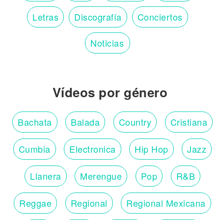
Letras
Discografía
Conciertos
Noticias
Vídeos por género
Bachata
Balada
Country
Cristiana
Cumbia
Electronica
Hip Hop
Jazz
Llanera
Merengue
Pop
R&B
Reggae
Regional
Regional Mexicana