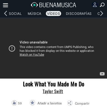
RED SOCIAL
MÚSICA
VÍDEOS
DISCOGRAFÍAS
CONC
Look What You Made Me Do
Taylor Swift
Añadir a favoritos
59
Compartir