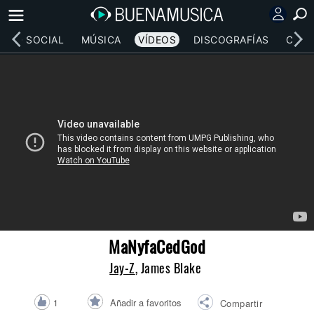
RED SOCIAL
MÚSICA
VÍDEOS
DISCOGRAFÍAS
CONC
MaNyfaCedGod
Jay-Z
, James Blake
Añadir a favoritos
1
Compartir