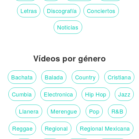
Letras
Discografía
Conciertos
Noticias
Vídeos por género
Bachata
Balada
Country
Cristiana
Cumbia
Electronica
Hip Hop
Jazz
Llanera
Merengue
Pop
R&B
Reggae
Regional
Regional Mexicana