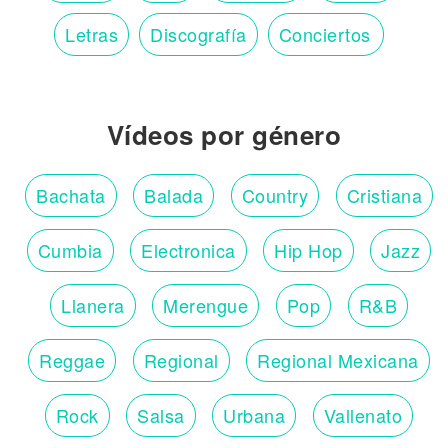
Letras
Discografía
Conciertos
Vídeos por género
Bachata
Balada
Country
Cristiana
Cumbia
Electronica
Hip Hop
Jazz
Llanera
Merengue
Pop
R&B
Reggae
Regional
Regional Mexicana
Rock
Salsa
Urbana
Vallenato