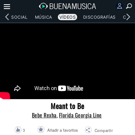
RED SOCIAL
MÚSICA
VÍDEOS
DISCOGRAFÍAS
CONC
Meant to Be
Bebe Rexha
,
Florida Georgia Line
Añadir a favoritos
3
Compartir