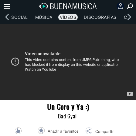
RED SOCIAL
MÚSICA
VÍDEOS
DISCOGRAFÍAS
CONC
Un Coro y Ya :)
Bad Gyal
Añadir a favoritos
Compartir