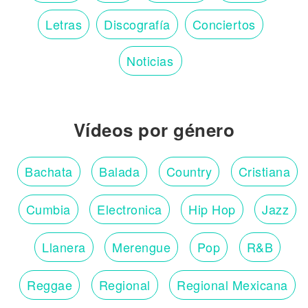
Letras
Discografía
Conciertos
Noticias
Vídeos por género
Bachata
Balada
Country
Cristiana
Cumbia
Electronica
Hip Hop
Jazz
Llanera
Merengue
Pop
R&B
Reggae
Regional
Regional Mexicana