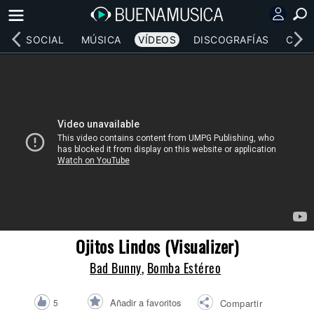
RED SOCIAL
MÚSICA
VÍDEOS
DISCOGRAFÍAS
CONC
Ojitos Lindos (Visualizer)
Bad Bunny
,
Bomba Estéreo
Añadir a favoritos
5
Compartir