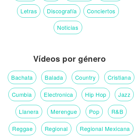
Letras
Discografía
Conciertos
Noticias
Vídeos por género
Bachata
Balada
Country
Cristiana
Cumbia
Electronica
Hip Hop
Jazz
Llanera
Merengue
Pop
R&B
Reggae
Regional
Regional Mexicana