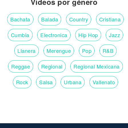
Vídeos por género
Bachata
Balada
Country
Cristiana
Cumbia
Electronica
Hip Hop
Jazz
Llanera
Merengue
Pop
R&B
Reggae
Regional
Regional Mexicana
Rock
Salsa
Urbana
Vallenato