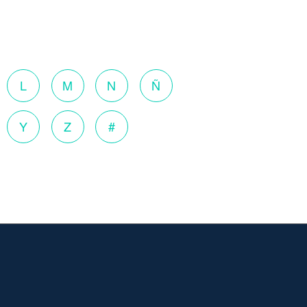
L
M
N
Ñ
Y
Z
#