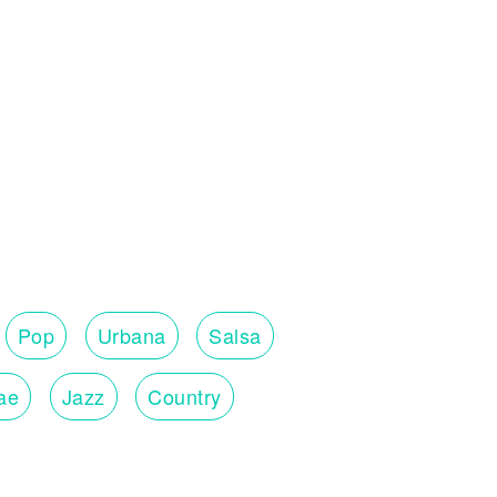
Pop
Urbana
Salsa
ae
Jazz
Country