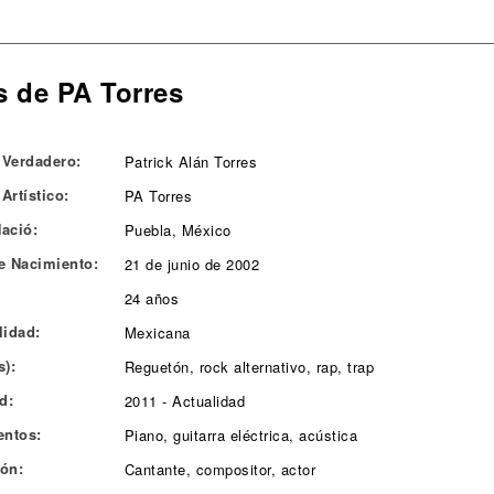
s de PA Torres
Verdadero:
Patrick Alán Torres
Artístico:
PA Torres
ació:
Puebla, México
e Nacimiento:
21 de junio de 2002
24 años
lidad:
Mexicana
s):
Reguetón, rock alternativo, rap, trap
d:
2011 - Actualidad
entos:
Piano, guitarra eléctrica, acústica
ón:
Cantante, compositor, actor