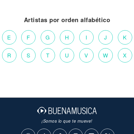
Artistas por orden alfabético
E
F
G
H
I
J
K
R
S
T
U
V
W
X
¡Somos lo que te mueve!