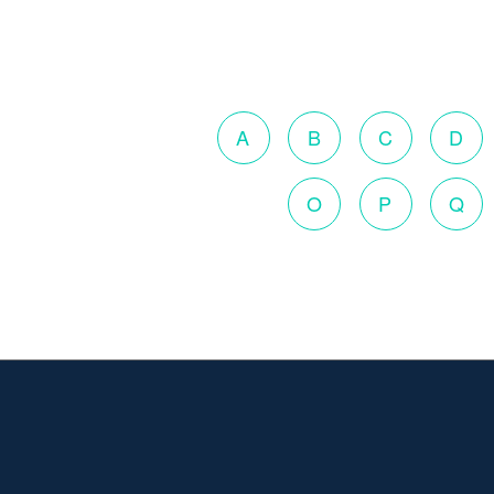
A
B
C
D
O
P
Q