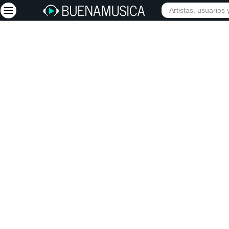
Iniciar sesión
Registrarse
Inicio
Artistas
Red Social
Música
Vídeos
Discografías
Letras
Conciertos