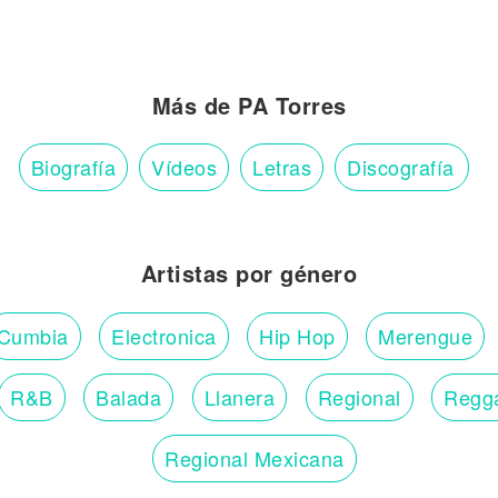
Más de PA Torres
Biografía
Vídeos
Letras
Discografía
Artistas por género
Cumbia
Electronica
Hip Hop
Merengue
R&B
Balada
Llanera
Regional
Regg
Regional Mexicana