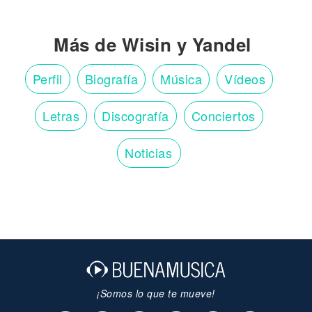
Más de Wisin y Yandel
Perfil
Biografía
Música
Vídeos
Letras
Discografía
Conciertos
Noticias
¡Somos lo que te mueve!