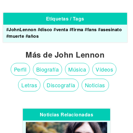
Etiquetas / Tags
#
JohnLennon
#
disco
#
venta
#
firma
#
fans
#
asesinato
#
muerte
#
años
Más de John Lennon
Perfil
Biografía
Música
Vídeos
Letras
Discografía
Noticias
Noticias Relacionadas