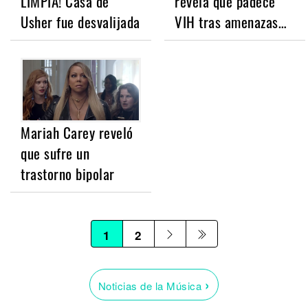
LIMPIA! Casa de
revela que padece
Usher fue desvalijada
VIH tras amenazas…
Mariah Carey reveló
que sufre un
trastorno bipolar
1
2
›
Noticias de la Música