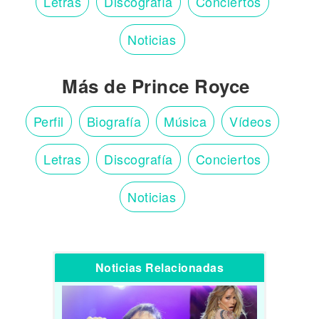
Letras
Discografía
Conciertos
Noticias
Más de Prince Royce
Perfil
Biografía
Música
Vídeos
Letras
Discografía
Conciertos
Noticias
Noticias Relacionadas