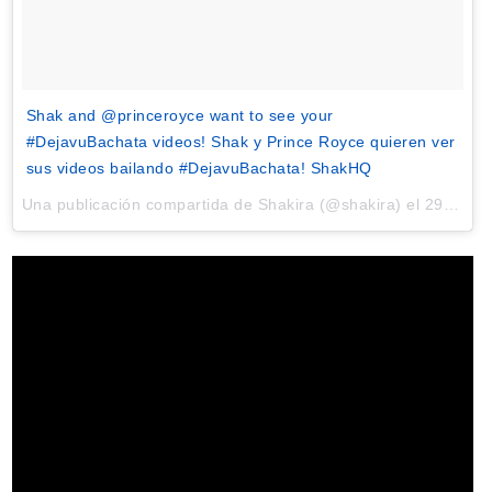
Shak and @princeroyce want to see your
#DejavuBachata videos! Shak y Prince Royce quieren ver
sus videos bailando #DejavuBachata! ShakHQ
Una publicación compartida de Shakira (@shakira) el
29 de Mar de 2017 a la(s) 12:41 PDT