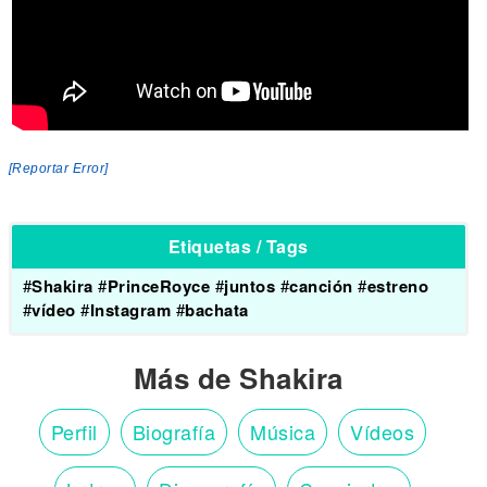
[Reportar Error]
Etiquetas / Tags
#
Shakira
#
PrinceRoyce
#
juntos
#
canción
#
estreno
#
vídeo
#
Instagram
#
bachata
Más de Shakira
Perfil
Biografía
Música
Vídeos