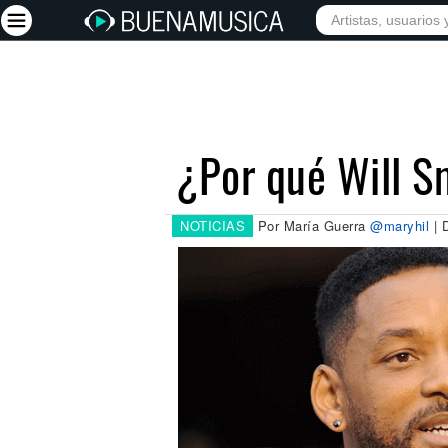
INICIO
ARTISTAS
Iniciar sesión
Registrarse
¿Por qué Will Sm
Inicio
Artistas
NOTICIAS
Por María Guerra
@maryhil
| 
Red Social
Música
Vídeos
Discografías
Letras
Conciertos