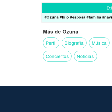
Et
#
Ozuna
#
hijo
#
esposa
#
familia
#
nav
Más de Ozuna
Perfil
Biografía
Música
Conciertos
Noticias