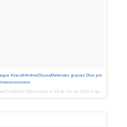
 llegue #JacobAndresOzunaMelendez gracias Dios por
ionauuuuuuuuuu
iseaTheAlbum (@ozunapr) el
28 de Dic de 2016 a la(s) 2:47 PST