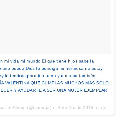
n mi vida mi mundo El que tiene hijos sabe la
ue uno pueda Dios te bendiga mi hermosa no estoy
ey lo tendrás para ti te amo y a mama también
o SOFÍA VALENTINA QUE CUMPLAS MUCHOS MÁS SOLO
RECER Y AYUDARTE A SER UNA MUJER EJEMPLAR
iseaTheAlbum (@ozunapr) el
4 de Dic de 2016 a la(s) 4:52 PST