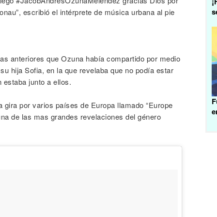
a llegó #JacobAndresOzunaMelendez gracias Dios por
¡
s
au”, escribió el intérprete de música urbana al pie
nas anteriores que Ozuna había compartido por medio
su hija Sofia, en la que revelaba que no podía estar
estaba junto a ellos.
F
a gira por varios países de Europa llamado “Europe
e
 una de las mas grandes revelaciones del género