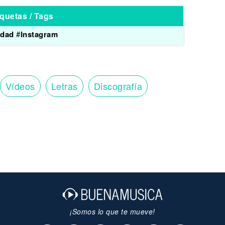
iquetas / Tags
idad
#
Instagram
Vídeos
Letras
Discografía
¡Somos lo que te mueve!