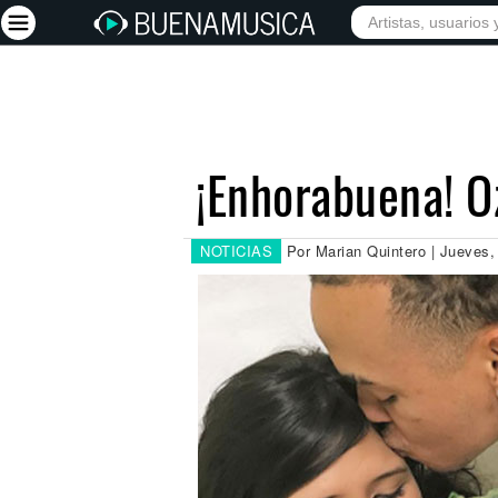
INICIO
ARTISTAS
Iniciar sesión
Registrarse
¡Enhorabuena! O
Inicio
Artistas
NOTICIAS
Por Marian Quintero | Jueves,
Red Social
Música
Vídeos
Discografías
Letras
Conciertos